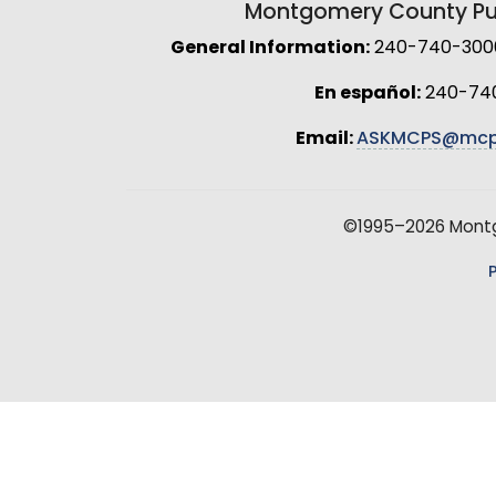
Montgomery County Pub
General Information:
240-740-3000 
En español:
240-74
Email:
ASKMCPS@mcp
©1995–2026 Montgo