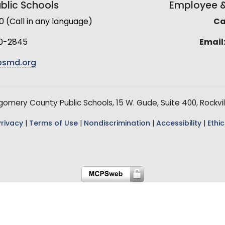
lic Schools
Employee & 
(Call in any language)
Cal
0-2845
Email
smd.org
mery County Public Schools, 15 W. Gude, Suite 400, Rockvil
Privacy
|
Terms of Use
|
Nondiscrimination
|
Accessibility
|
Ethic