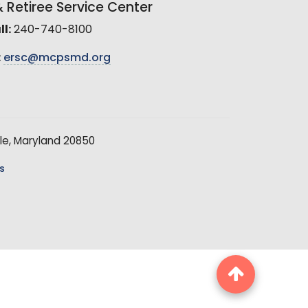
Retiree Service Center
l:
240-740-8100
:
ersc@mcpsmd.org
le, Maryland 20850
s