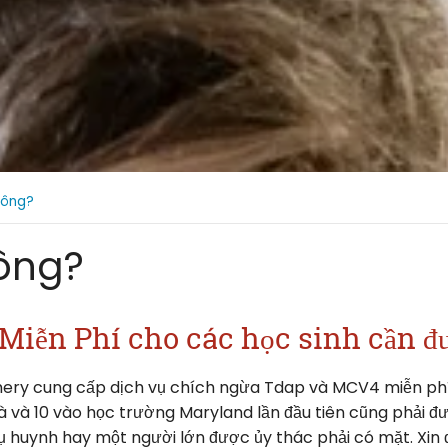
hông?
hông?
ễn Phí cho các học sinh cần đư
ry cung cấp dịch vụ chích ngừa Tdap và MCV4 miễn phí 
à và 10 vào học trường Maryland lần đầu tiên cũng phải đư
ụ huynh hay một người lớn được ủy thác phải có mặt. Xi