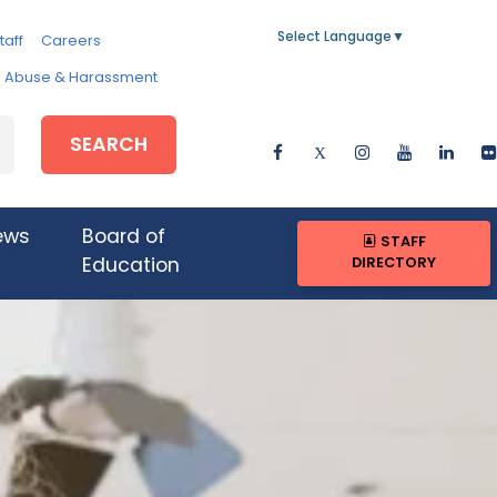
Select Language
▼
taff
Careers
e, Abuse & Harassment
SEARCH
ews
Board of
STAFF
DIRECTORY
Education