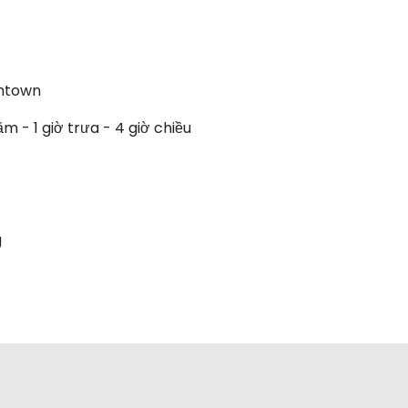
antown
m - 1 giờ trưa - 4 giờ chiều
g