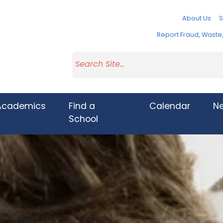
About Us
S
Report Fraud, Wast
Academics
Find a
Calendar
N
School